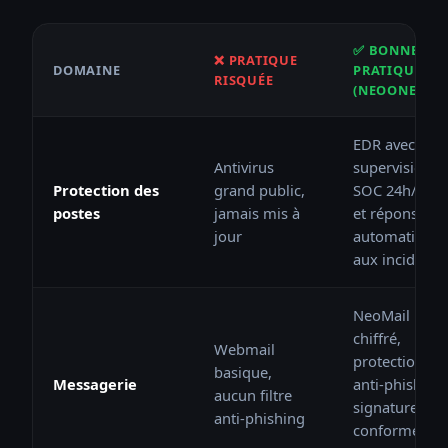
✅ BONNE
❌ PRATIQUE
DOMAINE
PRATIQUE
RISQUÉE
(NEOONE)
EDR avec
Antivirus
supervision
Protection des
grand public,
SOC 24h/24
postes
jamais mis à
et réponse
jour
automatique
aux incidents
NeoMail
chiffré,
Webmail
protection
basique,
Messagerie
anti-phishing,
aucun filtre
signatures
anti-phishing
conformes