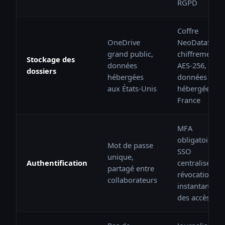
RGPD
Coffre
OneDrive
NeoDataSafe,
grand public,
chiffrement
Stockage des
données
AES-256,
dossiers
hébergées
données
aux États-Unis
hébergées en
France
MFA
obligatoire,
Mot de passe
SSO
unique,
Authentification
centralisé,
partagé entre
révocation
collaborateurs
instantanée
des accès