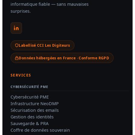
informatique fiable — sans mauvaises
contacter
gratuit
surprises.
Laissez-nous vos coordonnées,
Un expert NBS analyse votre
un expert vous rappelle
infrastructure et vous
recontacte sous 24h.
rapidement.
Prénom *
Prénom *
Labellisé CCI Les Digiteurs
Données hébergées en France · Conforme RGPD
Nom *
Nom *
SERVICES
CYBERSÉCURITÉ PME
Nom de la société *
Nom de la société *
Cybersécurité PME
Infrastructure NeoDMP
Sécurisation des emails
Gestion des identités
Téléphone *
Téléphone *
Sauvegarde & PRA
Coffre de données souverain