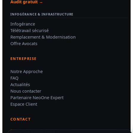
Audit gratuit →
Email professionnel *
Email professionnel *
INFOGÉRANCE & INFRASTRUCTURE
Infogérance
Télétravail sécurisé
Votre besoin principal *
Raison de votre demande *
Remplacement & Modernisation
Offre Avocats
ENTREPRISE
Notre Approche
Envoyer ma
Envoyer ma
FAQ
demande
demande
Actualités
Nous contacter
Données confidentielles —
Données confidentielles —
hébergement France
hébergement France
Partenaire NeoOne Expert
Espace Client
CONTACT
contact-nbs@nbs95.fr